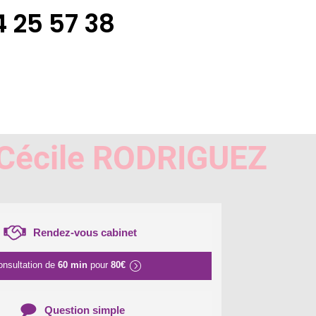
 25 57 38
 Cécile RODRIGUEZ
Rendez-vous cabinet
onsultation de
60 min
pour
80€
Question simple