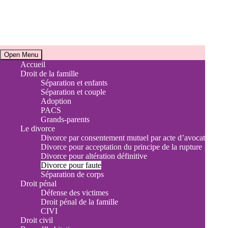
Horaires
Open Menu
Accueil
Droit de la famille
Accueil téléphonique et Consultations juridiques
Séparation et enfants
Du lundi au vendredi de 9h à 17h30
Séparation et couple
Sur rendez-vous uniquement
Adoption
PACS
Adresse
Grands-parents
Le divorce
9 Avenue de la Libération
Divorce par consentement mutuel par acte d’avocat
Divorce pour acceptation du principe de la rupture
13120 Gardanne
Divorce pour altération définitive
Divorce pour faute
Séparation de corps
Droit pénal
Défense des victimes
Droit pénal de la famille
CIVI
Droit civil