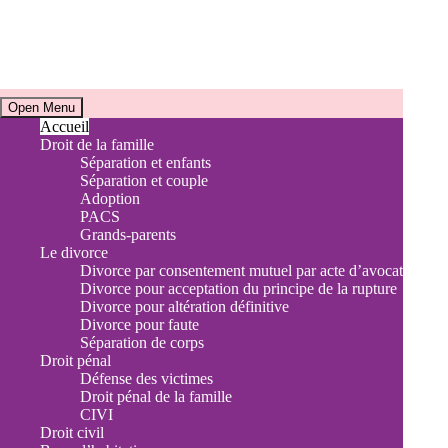
Horaires
Open Menu
Accueil
Droit de la famille
Accueil téléphonique et Consultations juridiques
Séparation et enfants
Du lundi au vendredi de 9h à 17h30
Séparation et couple
Sur rendez-vous uniquement
Adoption
PACS
Adresse
Grands-parents
Le divorce
9 Avenue de la Libération
Divorce par consentement mutuel par acte d’avocat
Divorce pour acceptation du principe de la rupture
13120 Gardanne
Divorce pour altération définitive
Divorce pour faute
Séparation de corps
Droit pénal
Défense des victimes
Droit pénal de la famille
CIVI
Droit civil