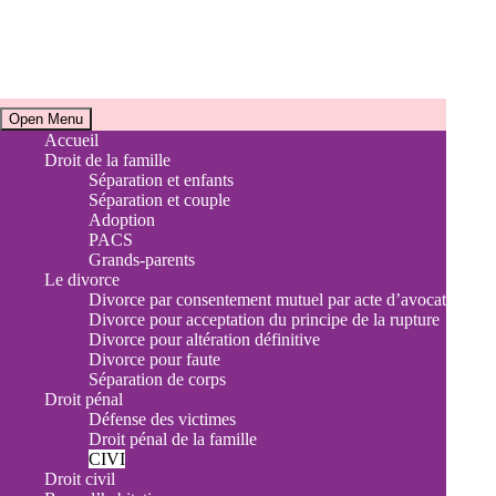
Horaires
Open Menu
Accueil
Droit de la famille
Accueil téléphonique et Consultations juridiques
Séparation et enfants
Du lundi au vendredi de 9h à 17h30
Séparation et couple
Sur rendez-vous uniquement
Adoption
PACS
Adresse
Grands-parents
Le divorce
9 Avenue de la Libération
Divorce par consentement mutuel par acte d’avocat
Divorce pour acceptation du principe de la rupture
13120 Gardanne
Divorce pour altération définitive
Divorce pour faute
Séparation de corps
Droit pénal
Défense des victimes
Droit pénal de la famille
CIVI
Droit civil