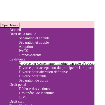
Horaires
Open Menu
Accueil
Droit de la famille
Accueil téléphonique et Consultations juridiques
Séparation et enfants
Du lundi au vendredi de 9h à 17h30
Séparation et couple
Sur rendez-vous uniquement
Adoption
PACS
Adresse
Grands-parents
Le divorce
9 Avenue de la Libération
Divorce par consentement mutuel par acte d’avocat
Divorce pour acceptation du principe de la rupture
13120 Gardanne
Divorce pour altération définitive
Divorce pour faute
Séparation de corps
Droit pénal
Défense des victimes
Droit pénal de la famille
CIVI
Droit civil